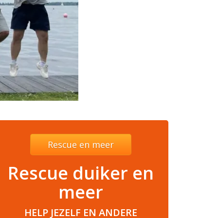
Rescue en meer
Rescue duiker en
meer
HELP JEZELF EN ANDERE