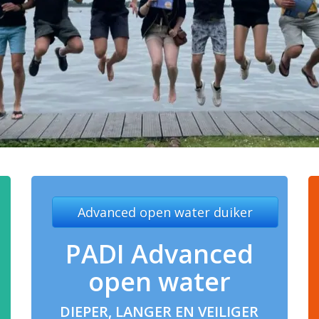
Advanced open water duiker
PADI Advanced
open water
DIEPER, LANGER EN VEILIGER