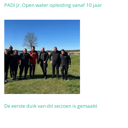
PADI Jr. Open water opleiding vanaf 10 jaar
De eerste duik van dit seizoen is gemaakt