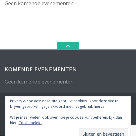
Geen komende evenementen
KOMENDE EVENEMENTEN
Geen komende evenementen
Privacy & cookies: deze site gebruikt cookies. Door deze site te
blijven gebruiken, ga je akkoord met het gebruik hiervan.
Wil je meer weten, ook over hoe je cookies kunt beheren, kijk dan
© Copyright 2026
Duikcentrum Loosdrecht
• Ontworpen door
hier:
Cookiebeleid
MotoPress
• Ondersteund door
WordPress