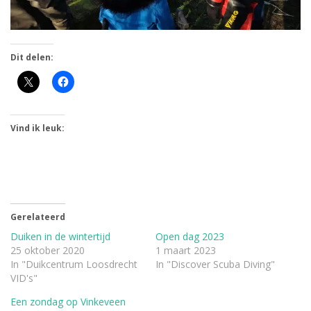
Dit delen:
Vind ik leuk:
Gerelateerd
Duiken in de wintertijd
Open dag 2023
25 oktober 2020
1 maart 2023
In "Duikcentrum Loosdrecht
In "Discover Scuba Diving"
VID's"
Een zondag op Vinkeveen